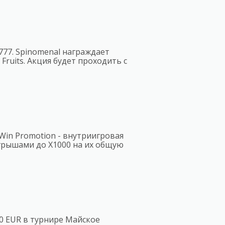
777. Spinomenal награждает
Fruits. Акция будет проходить с
Win Promotion - внутриигровая
грышами до X1000 на их общую
0 EUR в турнире Майское