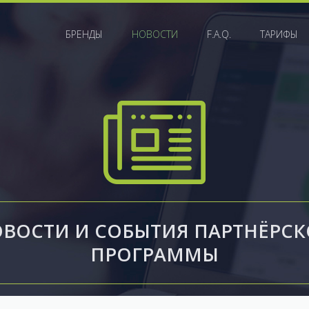
БРЕНДЫ
НОВОСТИ
F.A.Q.
ТАРИФЫ
ВОСТИ И СОБЫТИЯ ПАРТНЁРС
ПРОГРАММЫ