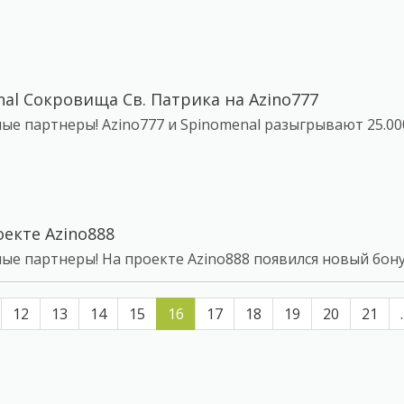
al Сокровища Св. Патрика на Azino777
ые партнеры! Azino777 и Spinomenal разыгрывают 25.00
екте Azino888
ые партнеры! На проекте Azino888 появился новый бон
12
13
14
15
16
17
18
19
20
21