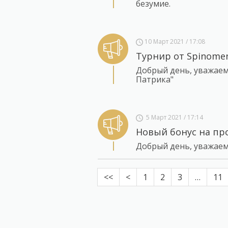
безумие.
10 Март 2021 / 17:08
Турнир от Spinomen
Добрый день, уважаем
Патрика"
5 Март 2021 / 17:14
Новый бонус на про
Добрый день, уважаем
<<
<
1
2
3
…
11