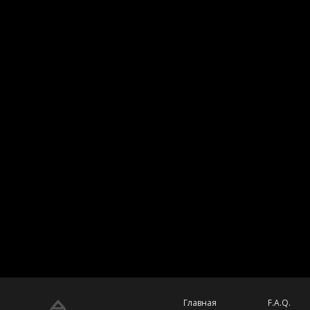
Главная
F.A.Q.