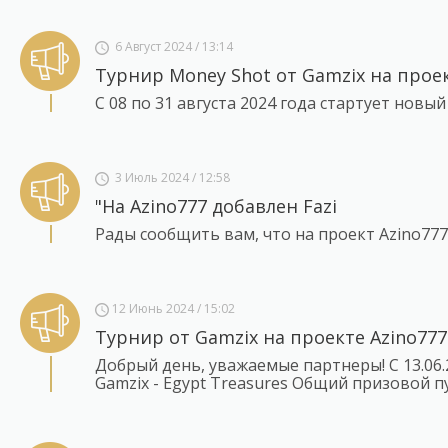
6 Август 2024 / 13:14
Турнир Money Shot от Gamzix на проек
С 08 по 31 августа 2024 года стартует новы
3 Июль 2024 / 12:58
"На Azino777 добавлен Fazi
Рады сообщить вам, что на проект Azino777
12 Июнь 2024 / 15:02
Турнир от Gamzix на проекте Azino777 
Добрый день, уважаемые партнеры! C 13.06.2
Gamzix - Egypt Treasures Общий призовой пу