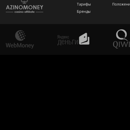
Тарифы
Положени
Бренды