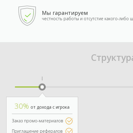
Мы гарантируем
честность работы и отсутстие какого-либо 
Структур
I
30%
от дохода с игрока
Заказ промо-материалов
Приглашение рефералов