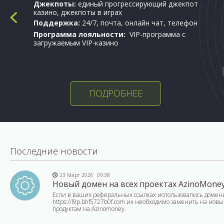
Джекпоты:
единый прогрессирующий джекпот
казино, джекпоты в играх
Б
Previous
Поддержка:
24/7, почта, онлайн чат, телефон
ефон
П
Программа лояльности:
VIP-программа с
П
загружаемым VIP-казино
з
ПОДРОБНЕЕ
Последние новости
23 Март 2026
09:38
Новый домен на всех проектах AzinoMone
Если в ваших реферальных ссылках использовались домены 
https://l9p.bhf5727b0f.com их необходимо заменить на нов
продуктам на Azinomoney.