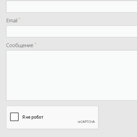
*
Email
*
Сообщение