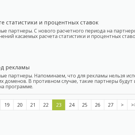
те статистики и процентных ставок
ые партнеры. С нового расчетного периода на партнер
нений касаемых расчета статистики и процентных ставо
д рекламы
ые партнеры. Напоминаем, что для рекламы нельзя ис
их доменов. В противном случае, такие партнеры будут
на программе.
19
20
21
22
23
24
25
26
27
>
>