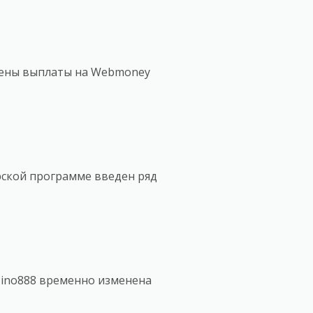
чены выплаты на Webmoney
рской программе введен ряд
zino888 временно изменена